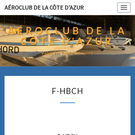
AÉROCLUB DE LA CÔTE D'AZUR
Togg
navig
AÉROCLUB DE LA
CÔTE D'AZUR
Volez En Toute Sécurité
F
F-HBCH
-
H
B
C
H