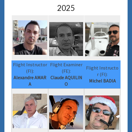
2025
Flight Instructor
Flight Examiner
Flight Instructo
(FI):
(FE):
r (FI):
Alexandre AMAR
Claude AQUILIN
Michel BADIA
A
O