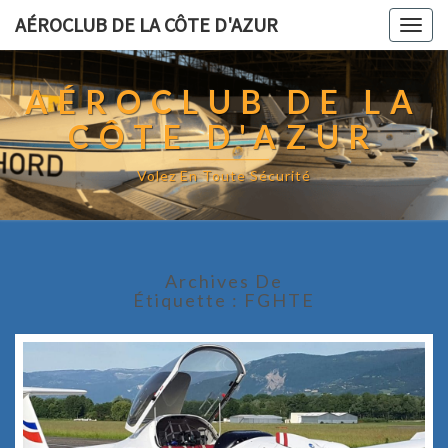
AÉROCLUB DE LA CÔTE D'AZUR
Togg
navig
AÉROCLUB DE LA
CÔTE D'AZUR
Volez En Toute Sécurité
Archives De
Étiquette :
FGHTE