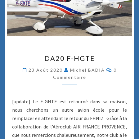
D
DA20 F-HGTE
A
2
C
23 Août 2020
Michel BADIA
0
0
O
Commentaire
M
F
M
-
E
N
H
T
G
[update] Le F-GHTE est retourné dans sa maison,
A
T
I
nous cherchons un autre avion école pour le
R
E
E
remplacer en attendant le retour du FHNIZ Grâce à la
S
collaboration de l’Aéroclub AIR FRANCE PROVENCE,
que nous remercions chaleureusement, notre club a le