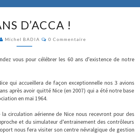
6
ANS D’ACCA !
0
A
C
Michel BADIA
N
0 Commentaire
O
S
M
M
D
E
dez vous pour célébrer les 60 ans d’existence de notre
N
’
T
A
A
I
C
R
Nice qui accueillera de façon exceptionnelle nos 3 avions
E
C
7 ans après avoir quitté Nice (en 2007) qui a été notre base
S
A
sociation en mai 1964.
!
e la circulation aérienne de Nice nous recevront pour des
’approche et du simulateur d’entrainement des contrôleurs
roport nous fera visiter son centre névralgique de gestion