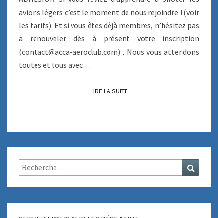
É
avions légers c’est le moment de nous rejoindre ! (voir
S
les tarifs). Et si vous êtes déjà membres, n’hésitez pas
I
O
à renouveler dès à présent votre inscription
N
(contact@acca-aeroclub.com) . Nous vous attendons
2
toutes et tous avec…
0
2
5
LIRE LA SUITE
LIRE LA SUITE
Rechercher :
Recher