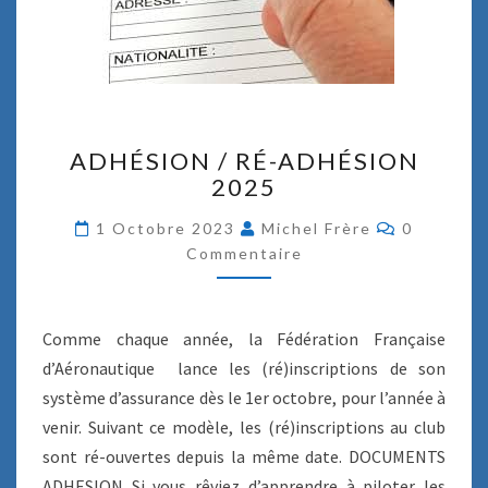
A
ADHÉSION / RÉ-ADHÉSION
D
2025
H
É
C
1 Octobre 2023
Michel Frère
0
S
O
Commentaire
I
M
M
O
E
N
N
T
/
Comme chaque année, la Fédération Française
A
R
I
d’Aéronautique lance les (ré)inscriptions de son
R
É
E
système d’assurance dès le 1er octobre, pour l’année à
-
S
A
venir. Suivant ce modèle, les (ré)inscriptions au club
D
sont ré-ouvertes depuis la même date. DOCUMENTS
H
ADHESION Si vous rêviez d’apprendre à piloter les