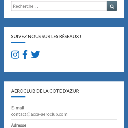
Rechercher :
E
Recher
N
T
A
I
R
SUIVEZ NOUS SUR LES RÉSEAUX !
E
S
A
É
R
O
D
R
AEROCLUB DE LA COTE D’AZUR
O
M
E
E-mail
S
contact@acca-aeroclub.com
Adresse