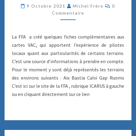
E
C
9 Octobre 2021
Michel Frère
0
S
O
Commentaire
I
M
M
C
E
A
N
T
R
La FFA a créé quelques fiches complémentaires aux
A
U
I
cartes VAC, qui apportent l’expérience de pilotes
R
S
E
locaux quant aux particularités de certains terrains.
–
S
I
C’est une source d’informations à prendre en compte.
N
Pour le moment y sont déjà représentés les terrains
F
des environs suivants : Aix Bastia Calvi Gap Ruoms
O
C’est ici sur le site de la FFA , rubrique ICARUS à gauche
S
C
ou en cliquant directement sur ce lien
O
M
P
L
É
M