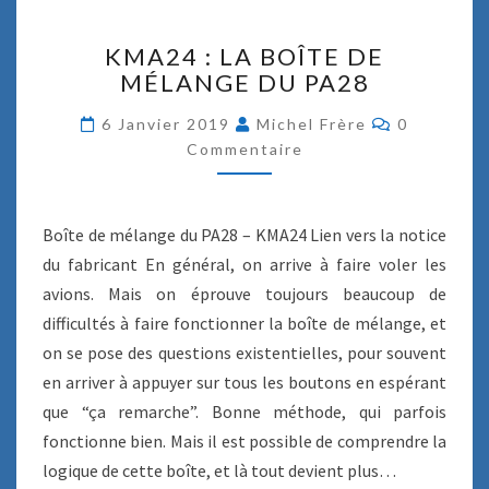
K
KMA24 : LA BOÎTE DE
M
MÉLANGE DU PA28
A
2
C
6 Janvier 2019
Michel Frère
0
4
O
Commentaire
:
M
M
L
E
A
N
T
B
Boîte de mélange du PA28 – KMA24 Lien vers la notice
A
O
I
du fabricant En général, on arrive à faire voler les
R
Î
E
avions. Mais on éprouve toujours beaucoup de
T
S
E
difficultés à faire fonctionner la boîte de mélange, et
D
on se pose des questions existentielles, pour souvent
E
en arriver à appuyer sur tous les boutons en espérant
M
que “ça remarche”. Bonne méthode, qui parfois
É
fonctionne bien. Mais il est possible de comprendre la
L
A
logique de cette boîte, et là tout devient plus…