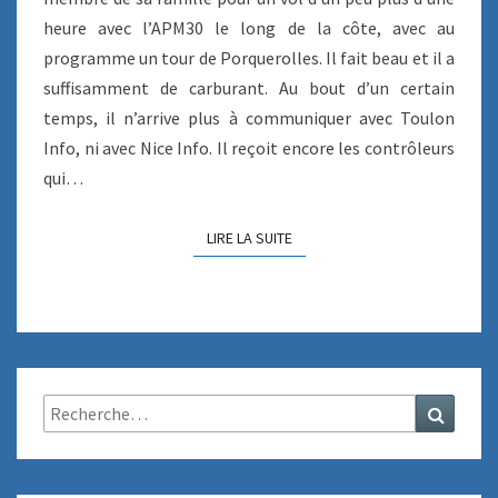
E
heure avec l’APM30 le long de la côte, avec au
S
programme un tour de Porquerolles. Il fait beau et il a
#
suffisamment de carburant. Au bout d’un certain
3
temps, il n’arrive plus à communiquer avec Toulon
–
A
Info, ni avec Nice Info. Il reçoit encore les contrôleurs
P
qui…
M
3
LIRE LA SUITE
LIRE LA SUITE
0
F
O
N
C
T
I
Rechercher :
Recher
O
N
N
E