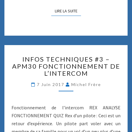
N
G
LIRE LA SUITE
LIRE LA SUITE
E
D
U
P
A
2
8
I
INFOS TECHNIQUES #3 –
N
APM30 FONCTIONNEMENT DE
F
L’INTERCOM
O
S
7 Juin 2017
Michel Frère
T
E
C
H
Fonctionnement de l’intercom REX ANALYSE
N
FONCTIONNEMENT QUIZ Rex d’un pilote : Ceci est un
I
retour d’expérience. Un pilote part voler avec un
Q
U
membre de sa famille pour un vol d’un peu plus d’une