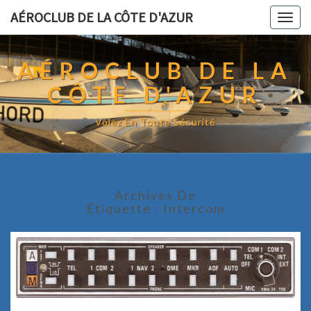
AÉROCLUB DE LA CÔTE D'AZUR
Togg
navig
AÉROCLUB DE LA
CÔTE D'AZUR
Volez En Toute Sécurité
Archives De
Étiquette :
Intercom