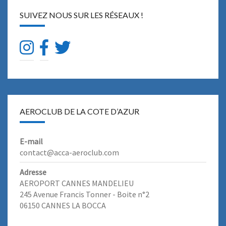
M
SUIVEZ NOUS SUR LES RÉSEAUX !
E
N
T
D
E
L
’
I
N
AEROCLUB DE LA COTE D’AZUR
T
E
R
E-mail
C
contact@acca-aeroclub.com
O
M
Adresse
AEROPORT CANNES MANDELIEU
245 Avenue Francis Tonner - Boite n°2
06150 CANNES LA BOCCA