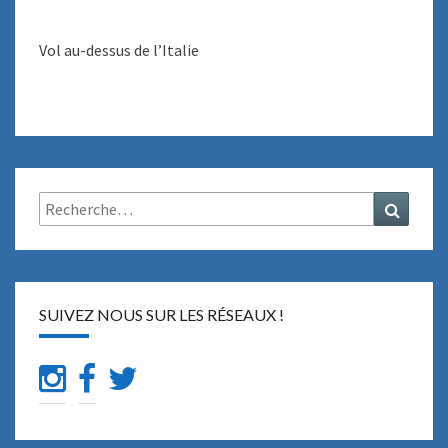
G
E
E
Vol au-dessus de l’Italie
N
I
T
A
L
I
E
Rechercher :
Recher
SUIVEZ NOUS SUR LES RÉSEAUX !