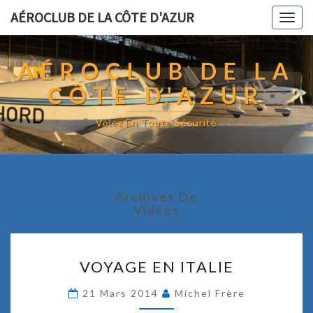
AÉROCLUB DE LA CÔTE D'AZUR
Togg
navig
AÉROCLUB DE LA
CÔTE D'AZUR
Volez En Toute Sécurité
Archives De
Vidéos
V
VOYAGE EN ITALIE
O
Y
21 Mars 2014
Michel Frère
A