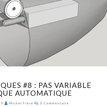
I
QUES #8 : PAS VARIABLE
N
QUE AUTOMATIQUE
F
O
C
S
019
Michel Frère
0 Commentaire
O