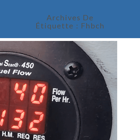
Archives De
Étiquette :
Fhbch