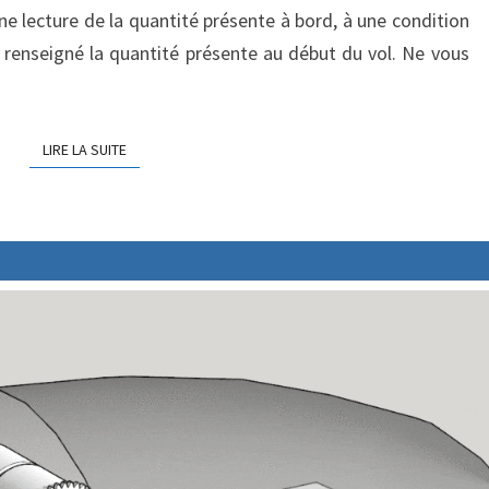
E
ne lecture de la quantité présente à bord, à une condition
L
S
F
r renseigné la quantité présente au début du vol. Ne vous
L
O
W
LIRE LA SUITE
LIRE LA SUITE
F
S
-
4
5
0