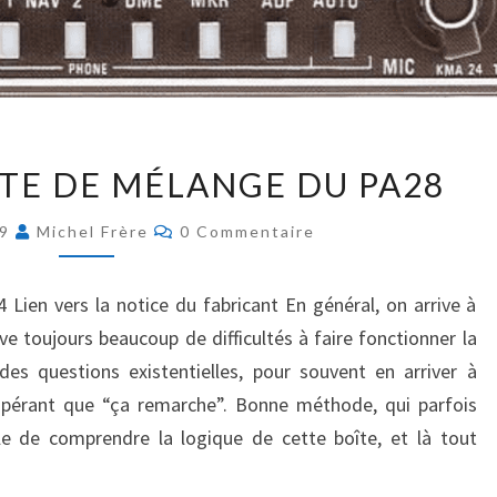
R
I
A
B
L
E
K
ÎTE DE MÉLANGE DU PA28
É
M
L
A
C
E
19
Michel Frère
0 Commentaire
2
O
C
M
4
M
T
:
E
ien vers la notice du fabricant En général, on arrive à
N
R
L
T
ve toujours beaucoup de difficultés à faire fonctionner la
I
A
A
I
es questions existentielles, pour souvent en arriver à
Q
B
R
E
U
spérant que “ça remarche”. Bonne méthode, qui parfois
O
S
E
Î
ble de comprendre la logique de cette boîte, et là tout
A
T
U
E