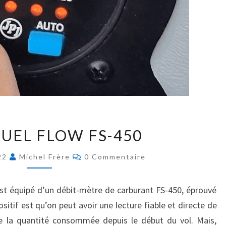
[
FUEL FLOW FS-450
P
A
C
22
Michel Frère
0 Commentaire
2
O
M
8
M
]
E
t équipé d’un débit-mètre de carburant FS-450, éprouvé
N
F
T
positif est qu’on peut avoir une lecture fiable et directe de
A
U
I
 la quantité consommée depuis le début du vol. Mais,
E
R