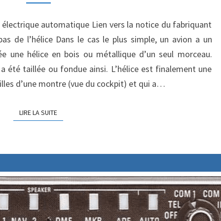
T
M
M
E
E
électrique automatique Lien vers la notice du fabriquant
N
C
T
pas de l’hélice Dans le cas le plus simple, un avion a un
H
A
I
e une hélice en bois ou métallique d’un seul morceau.
N
R
E
I
e a été taillée ou fondue ainsi. L’hélice est finalement une
S
Q
uilles d’une montre (vue du cockpit) et qui a…
U
E
LIRE LA SUITE
LIRE LA SUITE
S
#
8
:
P
A
S
V
A