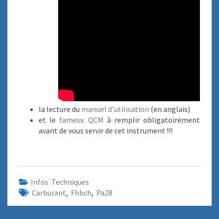
la lecture du
manuel d’utilisation
(en anglais)
et le
fameux QCM
à remplir obligatoirement
avant de vous servir de cet instrument !!!
Infos Techniques
Carburant
,
Fhbch
,
Pa28