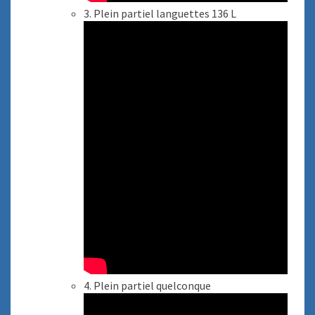
3. Plein partiel languettes 136 L
4. Plein partiel quelconque