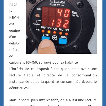
PA28
O
W
F-
F
HBCH
S
est
-
équipé
4
5
d’un
0
débit-
mètre
de
carburant FS-450, éprouvé pour sa fiabilité.
L’intérêt de ce dispositif est qu’on peut avoir une
lecture fiable et directe de la consommation
instantanée et de la quantité consommée depuis le
début du vol.
Mais, encore plus intéressant, on a aussi une lecture