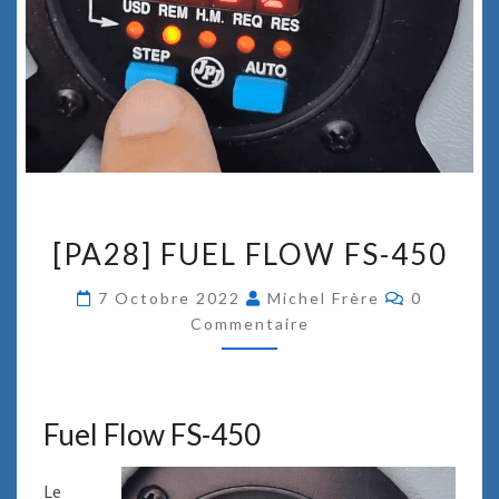
[
[PA28] FUEL FLOW FS-450
P
A
C
7 Octobre 2022
Michel Frère
0
2
O
Commentaire
8
M
M
]
E
F
N
T
U
A
E
Fuel Flow FS-450
I
R
L
E
F
S
Le
L