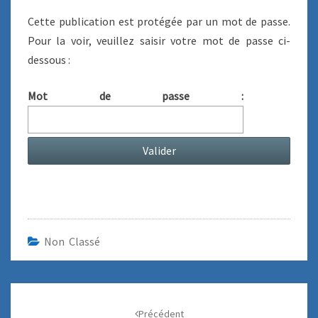
:
T
A
V
Cette publication est protégée par un mot de passe.
I
O
R
Pour la voir, veuillez saisir votre mot de passe ci-
E
L
dessous :
S
S
D
Mot de passe :
’
E
N
T
R
A
Î
N
E
M
Non Classé
E
N
T
I
Navigation
Précédent
F