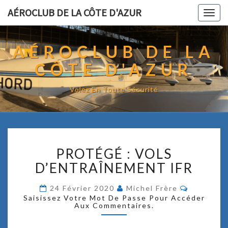
AÉROCLUB DE LA CÔTE D'AZUR
Togg
navig
AÉROCLUB DE LA
CÔTE D'AZUR
Volez En Toute Sécurité
P
PROTÉGÉ : VOLS
R
O
D’ENTRAÎNEMENT IFR
T
É
C
24 Février 2020
Michel Frère
O
G
Saisissez Votre Mot De Passe Pour Accéder
M
Aux Commentaires.
É
M
E
N