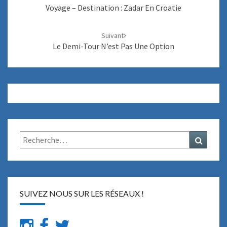
d'article
Voyage – Destination : Zadar En Croatie
R
Suivant
Le Demi-Tour N’est Pas Une Option
Rechercher :
Recher
SUIVEZ NOUS SUR LES RÉSEAUX !