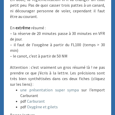
É
petit peu. Pas de quoi casser trois pattes à un canard,
S
ni décourager personne de voler, cependant il faut
R
être au courant.
É
G
En
extrême
résumé :
L
– la réserve de 20 minutes passe à 30 minutes en VFR
E
de jour.
M
– il faut de l’oxygène à partir du FL100 (temps > 30
E
min)
N
– le canot, c’est à partir de 50 NM
T
A
Attention : c’est vraiment un gros résumé là ! ne pas
T
prendre ce que j’écris à la lettre. Les précisions sont
I
très bien synthétisées dans ces deux fiches (cliquez
O
sur les liens) :
N
une présentation super sympa
sur l’emport
Carburant
pdf
Carburant
pdf
Oxygène et gilets