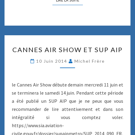
LIRE LA SUITE
LIRE LA SUITE
I
M
E
–
T
É
M
C
O
CANNES AIR SHOW ET SUP AIP
A
I
N
G
10 Juin 2014
Michel Frère
N
N
E
A
S
G
A
le Cannes Air Show débute demain mercredi 11 juin et
E
I
se terminera le samedi 14 juin. Pendant cette période
R
a été publié un SUP AIP que je ne peux que vous
S
recommander de lire attentivement et dans son
H
O
intégralité si vous comptez voler.
W
https://www.sia.aviation-
E
civile.gouv.fr/dossier/supaipmetro/SUP_2014_090_FR.