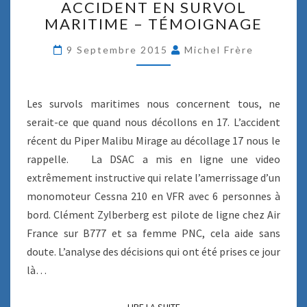
É
ACCIDENT EN SURVOL
C
L
MARITIME – TÉMOIGNAGE
C
I
I
C
9 Septembre 2015
Michel Frère
D
O
E
Ï
N
D
T
Les survols maritimes nous concernent tous, ne
A
E
serait-ce que quand nous décollons en 17. L’accident
L
N
récent du Piper Malibu Mirage au décollage 17 nous le
S
rappelle. La DSAC a mis en ligne une video
U
R
extrêmement instructive qui relate l’amerrissage d’un
V
monomoteur Cessna 210 en VFR avec 6 personnes à
O
bord. Clément Zylberberg est pilote de ligne chez Air
L
France sur B777 et sa femme PNC, cela aide sans
M
A
doute. L’analyse des décisions qui ont été prises ce jour
R
là…
I
T