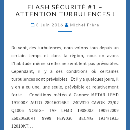
F
FLASH SÉCURITÉ #1 –
L
ATTENTION TURBULENCES !
A
S
8 Juin 2016
Michel Frère
H
S
É
C
Du vent, des turbulences, nous volons tous depuis un
U
certain temps et dans la région, nous en avons
R
l’habitude même si elles ne semblent pas prévisibles.
I
Cependant, il y a des conditions où certaines
T
É
turbulences sont prévisibles. Et il y a quelques jours, il
#
y en a eu une, une seule, prévisible et relativement
1
forte. Conditions météo à Cannes: METAR LFMD
–
191000Z AUTO 28016G26KT 240V320 CAVOK 23/02
A
T
Q1006 NOSIG= TAF LFMD 190800Z 1909/2009
T
26020G30KT 9999 FEW030 BECMG 1914/1915
E
12010KT…
N