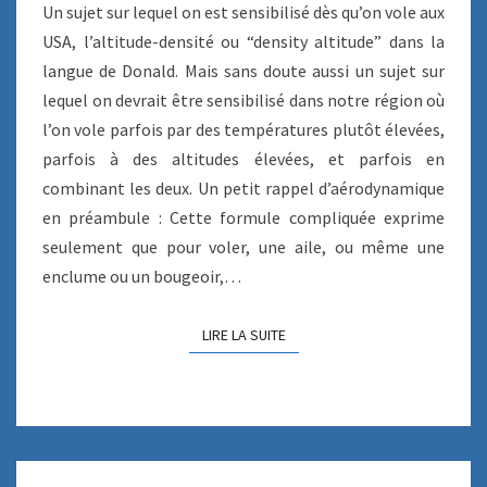
T
Un sujet sur lequel on est sensibilisé dès qu’on vole aux
I
USA, l’altitude-densité ou “density altitude” dans la
T
langue de Donald. Mais sans doute aussi un sujet sur
U
lequel on devrait être sensibilisé dans notre région où
D
E
l’on vole parfois par des températures plutôt élevées,
-
parfois à des altitudes élevées, et parfois en
D
combinant les deux. Un petit rappel d’aérodynamique
E
en préambule : Cette formule compliquée exprime
N
S
seulement que pour voler, une aile, ou même une
I
enclume ou un bougeoir,…
T
É
LIRE LA SUITE
LIRE LA SUITE
…