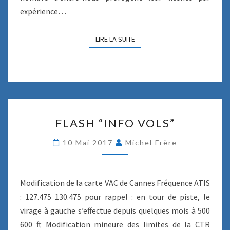
È
expérience…
G
E
LIRE LA SUITE
LIRE LA SUITE
À
P
I
L
O
T
E
F
:
FLASH “INFO VOLS”
L
L
A
A
10 Mai 2017
Michel Frère
S
L
H
I
“
C
I
Modification de la carte VAC de Cannes Fréquence ATIS
E
N
: 127.475 130.475 pour rappel : en tour de piste, le
N
F
C
virage à gauche s’effectue depuis quelques mois à 500
O
E
600 ft Modification mineure des limites de la CTR
V