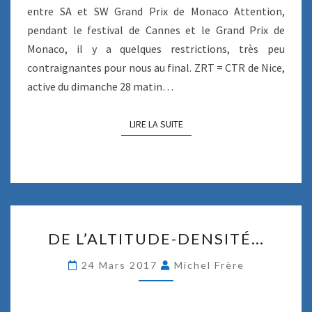
O
entre SA et SW Grand Prix de Monaco Attention,
L
pendant le festival de Cannes et le Grand Prix de
S
Monaco, il y a quelques restrictions, très peu
”
contraignantes pour nous au final. ZRT = CTR de Nice,
active du dimanche 28 matin…
LIRE LA SUITE
LIRE LA SUITE
D
DE L’ALTITUDE-DENSITÉ…
E
L
24 Mars 2017
Michel Frère
’
A
L