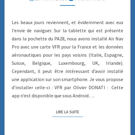
N
G
M
A
Les beaux jours reviennent, et évidemment avec eux
P
l’envie de naviguer. Sur la tablette qui est présente
V
dans la pochette du PA28, nous avons installé Air Nav
F
Pro avec une carte VFR pour la France et les données
R
(
aéronautiques pour les pays voisins (Italie, Espagne,
A
Suisse, Belgique, Luxembourg, UK, Irlande).
P
Cependant, il peut être intéressant d’avoir installé
P
une application sur son smartphone. Je vous propose
A
N
d’installer celle-ci : VFR par Olivier DONATI : Cette
D
app n’est disponible que sous Android….
R
O
LIRE LA SUITE
LIRE LA SUITE
I
D
)