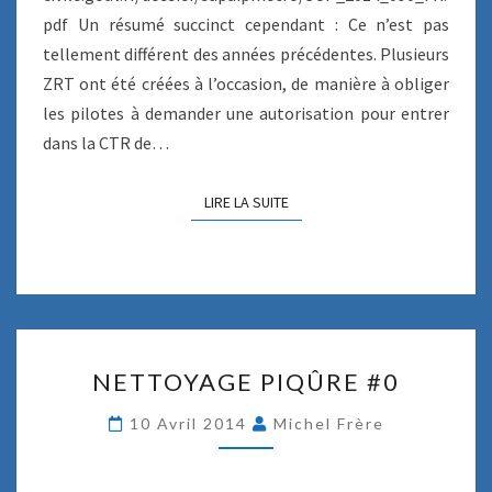
T
pdf Un résumé succinct cependant : Ce n’est pas
S
U
tellement différent des années précédentes. Plusieurs
P
ZRT ont été créées à l’occasion, de manière à obliger
A
les pilotes à demander une autorisation pour entrer
I
dans la CTR de…
P
LIRE LA SUITE
LIRE LA SUITE
N
NETTOYAGE PIQÛRE #0
E
T
10 Avril 2014
Michel Frère
T
O
Y