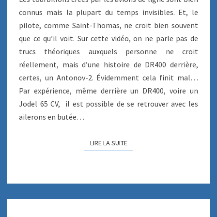
C
connus mais la plupart du temps invisibles. Et, le
E
pilote, comme Saint-Thomas, ne croit bien souvent
D
que ce qu’il voit. Sur cette vidéo, on ne parle pas de
E
S
trucs théoriques auxquels personne ne croit
I
réellement, mais d’une histoire de DR400 derrière,
L
certes, un Antonov-2. Évidemment cela finit mal…
L
Par expérience, même derrière un DR400, voire un
A
G
Jodel 65 CV, il est possible de se retrouver avec les
E
ailerons en butée…
,
S
LIRE LA SUITE
LIRE LA SUITE
O
U
F
F
L
E
H
A