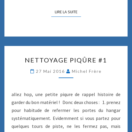
T
I
LIRE LA SUITE
LIRE LA SUITE
O
N
T
U
R
B
N
U
NETTOYAGE PIQÛRE #1
E
L
T
E
27 Mai 2016
Michel Frère
T
N
O
C
Y
E
A
allez hop, une petite piqure de rappel histoire de
S
G
!
garder du bon matériel ! Donc deux choses : 1. prenez
E
pour habitude de refermer les portes du hangar
P
systématiquement. Evidemment si vous partez pour
I
Q
quelques tours de piste, ne les fermez pas, mais
Û