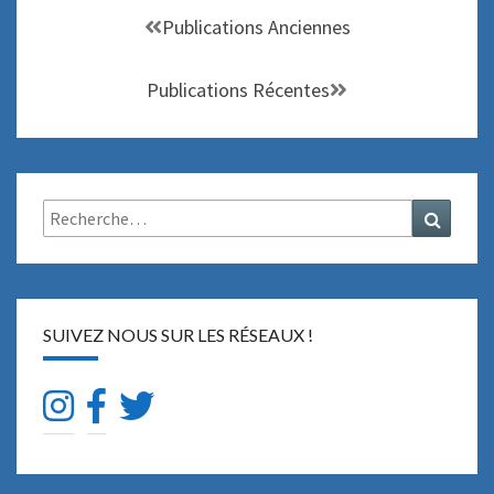
Navigation
Publications Anciennes
au
sein
Publications Récentes
des
articles
Rechercher :
Recher
SUIVEZ NOUS SUR LES RÉSEAUX !