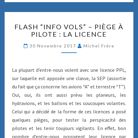
F
FLASH “INFO VOLS” – PIÈGE À
L
PILOTE : LA LICENCE
A
S
30 Novembre 2017
Michel Frère
H
“
I
N
La plupart d’entre-nous volent avec une licence PPL,
F
sur laquelle est apposée une classe, la SEP (assortie
O
du fait que ça concerne les avions “A” et terrestre “T”).
V
Oui, oui, ils ont aussi prévu les planeurs, les
O
L
hydravions, et les ballons et les soucoupes volantes.
S
Celui qui a décidé de la forme de ces licences a posé
”
quelques pièges, pour tester la perspicacité des
–
pilotes et les tenir toujours vigilants. En effet, bon
P
I
nombre d’entre-nous prorogent leur licence par