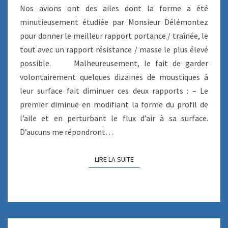
A
Nos avions ont des ailes dont la forme a été
G
minutieusement étudiée par Monsieur Délémontez
E
pour donner le meilleur rapport portance / traînée, le
P
tout avec un rapport résistance / masse le plus élevé
I
Q
possible. Malheureusement, le fait de garder
Û
volontairement quelques dizaines de moustiques à
R
leur surface fait diminuer ces deux rapports : – Le
E
premier diminue en modifiant la forme du profil de
#
0
l’aile et en perturbant le flux d’air à sa surface.
D’aucuns me répondront…
LIRE LA SUITE
LIRE LA SUITE