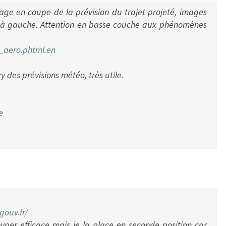
mage en coupe de la prévision du trajet projeté, images
T à gauche. Attention en basse couche aux phénomènes
_
aero.phtml.en
y des prévisions météo, très utile.
e
.gouv.fr/
yper efficace mais je la place en seconde position car