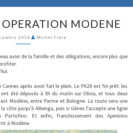
V
 – OPERATION MODENE
I
V
cembre 2016
A
Michel Frère
I
T
beau avoir de la famille et des obligations, encore plus que
A
rofiter.
L
hui.
I
A
Cannes après avoir fait le plein. Le PA28 est fin prêt. les
–
ol ont été déposés à 3h du matin sur Olivia, et tous deux
O
n est Modène, entre Parme et Bologne. La route sera une
P
 la côte jusqu’à Albenga, puis si Gènes l’accepte une ligne
E
’à Portofino. Et enfin, franchissement des Apeninno
R
rrir à Modène.
A