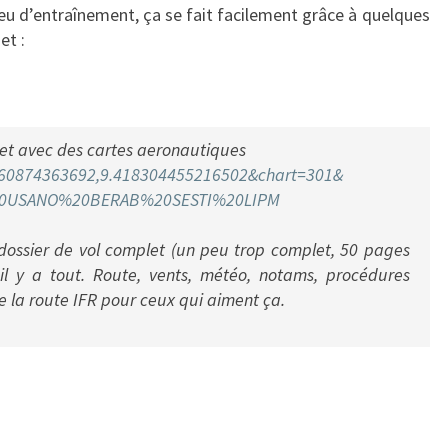
peu d’entraînement, ça se fait facilement grâce à quelques
et :
jet avec des cartes aeronautiques
60874363692,9.
418304455216502&chart=301&
0USANO%20BERAB%20SESTI%20LIPM
 dossier de vol complet (un peu trop complet, 50 pages
 y a tout. Route, vents, météo, notams, procédures
me la route IFR pour ceux qui aiment ça.