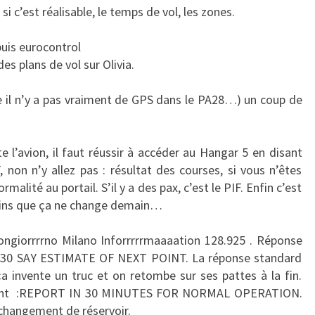
i c’est réalisable, le temps de vol, les zones.
puis eurocontrol
es plans de vol sur Olivia.
 il n’y a pas vraiment de GPS dans le PA28…) un coup de
 l’avion, il faut réussir à accéder au Hangar 5 en disant
, non n’y allez pas : résultat des courses, si vous n’êtes
malité au portail. S’il y a des pax, c’est le PIF. Enfin c’est
moins que ça ne change demain…
ongiorrrrno Milano Inforrrrrmaaaation 128.925 . Réponse
H1030 SAY ESTIMATE OF NEXT POINT. La réponse standard
a invente un truc et on retombe sur ses pattes à la fin.
n disant :REPORT IN 30 MINUTES FOR NORMAL OPERATION.
 changement de réservoir.