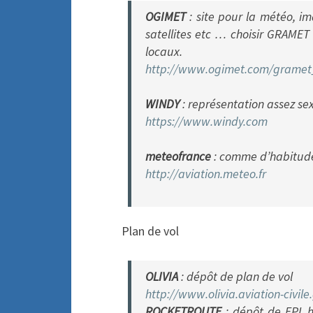
OGIMET
: site pour la météo, i
satellites etc … choisir GRAME
locaux.
http://www.ogimet.com/gramet
WINDY
: représentation assez sex
https://www.windy.com
meteofrance
: comme d’habitud
http://aviation.meteo.fr
Plan de vol
OLIVIA
: dépôt de plan de vol
http://www.olivia.aviation-
civile
ROCKETROUTE
: dépôt de FPL h