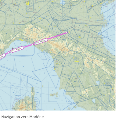
T
I
O
N
M
O
D
E
N
E
Navigation vers Modène