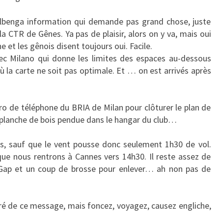
Albenga information qui demande pas grand chose, juste
 la CTR de Gênes. Ya pas de plaisir, alors on y va, mais oui
e et les gênois disent toujours oui. Facile.
vec Milano qui donne les limites des espaces au-dessous
 où la carte ne soit pas optimale. Et … on est arrivés après
ro de téléphone du BRIA de Milan pour clôturer le plan de
 planche de bois pendue dans le hangar du club…
vers, sauf que le vent pousse donc seulement 1h30 de vol.
ue nous rentrons à Cannes vers 14h30. Il reste assez de
à Gap et un coup de brosse pour enlever… ah non pas de
oré de ce message, mais foncez, voyagez, causez engliche,